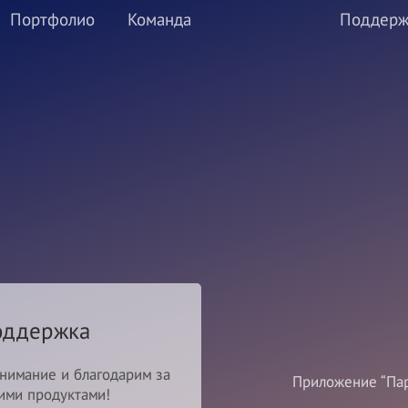
Портфолио
Команда
Поддерж
оддержка
нимание и благодарим за
Приложение “Пар
ими продуктами!