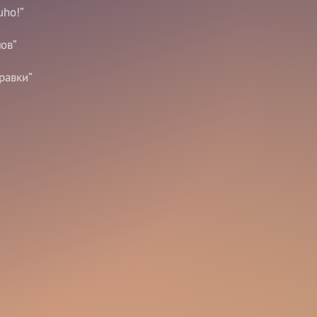
ho!”
мов”
равки”