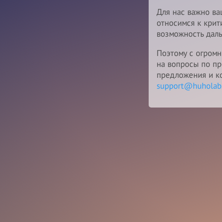
Для нас важно ва
относимся к крити
возможность даль
Поэтому с огром
на вопросы по п
предложения и к
support@huholab